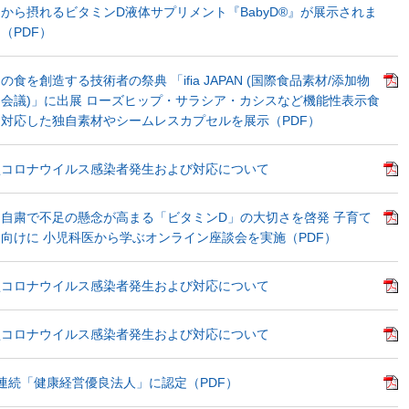
から摂れるビタミンD液体サプリメント『BabyD®』が展示されま
（PDF）
の食を創造する技術者の祭典 「ifia JAPAN (国際食品素材/添加物
会議)」に出展 ローズヒップ・サラシア・カシスなど機能性表示食
対応した独自素材やシームレスカプセルを展示（PDF）
型コロナウイルス感染者発生および対応について
自粛で不足の懸念が高まる「ビタミンD」の大切さを啓発 子育て
向けに 小児科医から学ぶオンライン座談会を実施（PDF）
型コロナウイルス感染者発生および対応について
型コロナウイルス感染者発生および対応について
連続「健康経営優良法人」に認定（PDF）