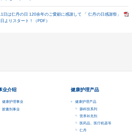
11日は仁丹の日 120余年のご愛顧に感謝して 「 仁丹の日感謝祭」
日よりスタート！（PDF）
事业介绍
健康护理产品
健康护理事业
健康护理产品
肠科技系列
胶囊剂事业
营养补充剂
医药品、医疗机器等
仁丹