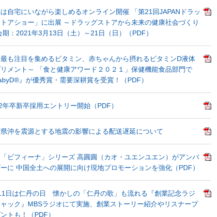
は自宅にいながら楽しめるオンライン開催 「第21回JAPANドラッ
トアショー」に出展 ～ドラッグストアから未来の健康社会づくり
会期：2021年3月13日（土）～21日（日）（PDF）
今最も注目を集めるビタミン、赤ちゃんから摂れるビタミンD液体
リメント～ 「食と健康アワード２０２１」保健機能食品部門で
abyD®』が優秀賞・需要深耕賞を受賞！（PDF）
22年卒新卒採用エントリー開始（PDF）
島県沖を震源とする地震の影響による配送遅延について
「ビフィーナ」シリーズ 高圓圓（カオ・ユエンユエン）がアンバ
ーに 中国全土への展開に向け現地プロモーションを強化（PDF）
11日は仁丹の日 懐かしの「仁丹の歌」も流れる『創業記念ラジ
ャック』MBSラジオにて実施、創業ストーリー紹介やリスナープ
ントも！（PDF）