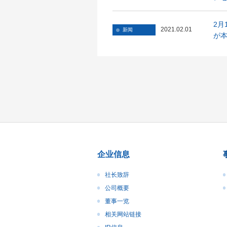
2月
2021.02.01
新闻
が本
企业信息
社长致辞
公司概要
董事一览
相关网站链接