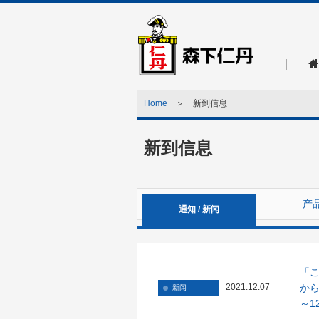
Home
＞ 新到信息
新到信息
产
通知 / 新闻
「こ
か
2021.12.07
新闻
～1