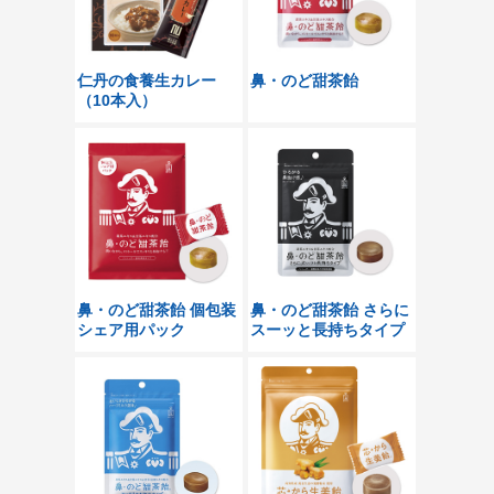
仁丹の食養生カレー
鼻・のど甜茶飴
（10本入）
鼻・のど甜茶飴 個包装
鼻・のど甜茶飴 さらに
シェア用パック
スーッと長持ちタイプ