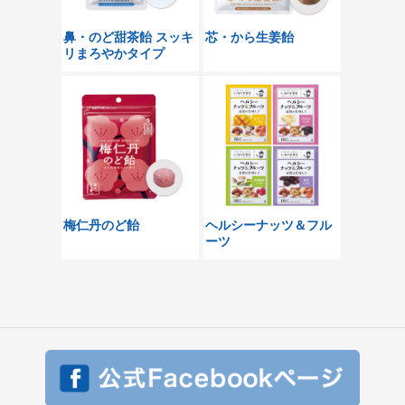
鼻・のど甜茶飴 スッキ
芯・から生姜飴
リまろやかタイプ
梅仁丹のど飴
ヘルシーナッツ＆フル
ーツ