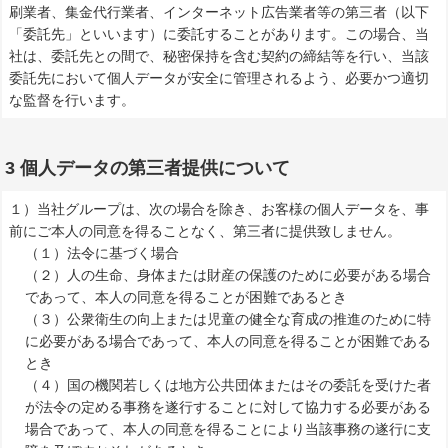
刷業者、集金代行業者、インターネット広告業者等の第三者（以下
「委託先」といいます）に委託することがあります。この場合、当
社は、委託先との間で、秘密保持を含む契約の締結等を行い、当該
委託先において個人データが安全に管理されるよう、必要かつ適切
な監督を行います。
3 個人データの第三者提供について
１）当社グループは、次の場合を除き、お客様の個人データを、事
前にご本人の同意を得ることなく、第三者に提供致しません。
（１）法令に基づく場合
（２）人の生命、身体または財産の保護のために必要がある場合
であって、本人の同意を得ることが困難であるとき
（３）公衆衛生の向上または児童の健全な育成の推進のために特
に必要がある場合であって、本人の同意を得ることが困難である
とき
（４）国の機関若しくは地方公共団体またはその委託を受けた者
が法令の定める事務を遂行することに対して協力する必要がある
場合であって、本人の同意を得ることにより当該事務の遂行に支