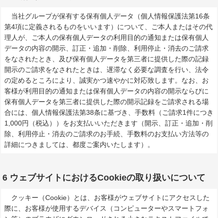
当社グループが保有する保有個人データ（個人情報保護法第16条
第4項に定義されるものをいいます）について、ご本人またはその代
理人が、ご本人の保有個人データの利用目的の通知または保有個人
データの内容の開示、訂正・追加・削除、利用停止・消去のご請求
をなされたとき、及び保有個人データを第三者に提供した際の記録
開示のご請求をなされたときは、遅滞なく必要な調査を行い、法令
の定めるところにより、誠実かつ速やかに対応致します。なお、お
客様が利用目的の通知または保有個人データの内容の開示ならびに
保有個人データを第三者に提供した際の開示記録をご請求される場
合には、個人情報保護法第38条に基づき、手数料（ご請求1件につき
1,000円（税込））をお支払いいただきます（開示、訂正・追加・削
除、利用停止・消去のご請求のお手続、手数料のお支払い方法等の
詳細につきましては、都度ご案内いたします）。
6 ウェブサイトにおけるCookieの取り扱いについて
クッキー（Cookie）とは、お客様がウェブサイトにアクセスした
際に、お客様が使用するデバイス（コンピューターやスマートフォ