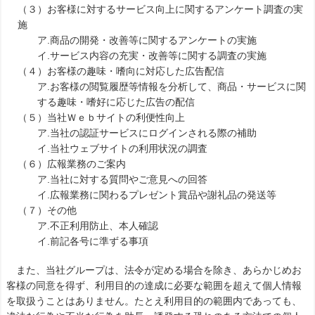
（３）お客様に対するサービス向上に関するアンケート調査の実
施
ア.商品の開発・改善等に関するアンケートの実施
イ.サービス内容の充実・改善等に関する調査の実施
（４）お客様の趣味・嗜向に対応した広告配信
ア.お客様の閲覧履歴等情報を分析して、商品・サービスに関
する趣味・嗜好に応じた広告の配信
（５）当社Ｗｅｂサイトの利便性向上
ア.当社の認証サービスにログインされる際の補助
イ.当社ウェブサイトの利用状況の調査
（６）広報業務のご案内
ア.当社に対する質問やご意見への回答
イ.広報業務に関わるプレゼント賞品や謝礼品の発送等
（７）その他
ア.不正利用防止、本人確認
イ.前記各号に準ずる事項
また、当社グループは、法令が定める場合を除き、あらかじめお
客様の同意を得ず、利用目的の達成に必要な範囲を超えて個人情報
を取扱うことはありません。たとえ利用目的の範囲内であっても、