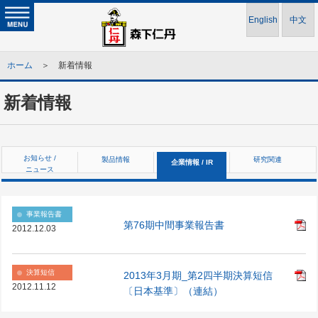
English
中文
ホーム
＞ 新着情報
新着情報
お知らせ /
製品情報
研究関連
企業情報 / IR
ニュース
事業報告書
第76期中間事業報告書
2012.12.03
決算短信
2013年3月期_第2四半期決算短信
2012.11.12
〔日本基準〕（連結）