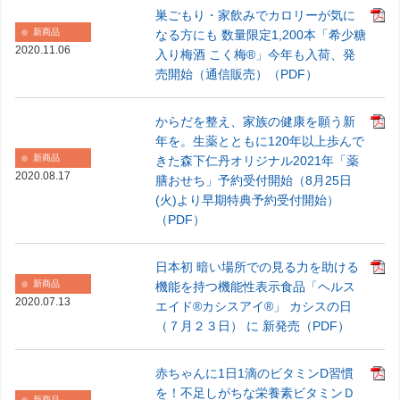
巣ごもり・家飲みでカロリーが気に
新商品
なる方にも 数量限定1,200本「希少糖
2020.11.06
入り梅酒 こく梅®」今年も入荷、発
売開始（通信販売）（PDF）
からだを整え、家族の健康を願う新
年を。生薬とともに120年以上歩んで
新商品
きた森下仁丹オリジナル2021年「薬
2020.08.17
膳おせち」予約受付開始（8月25日
(火)より早期特典予約受付開始）
（PDF）
日本初 暗い場所での見る力を助ける
新商品
機能を持つ機能性表示食品「ヘルス
2020.07.13
エイド®カシスアイ®」 カシスの日
（７月２３日） に 新発売（PDF）
赤ちゃんに1日1滴のビタミンD習慣
を！不足しがちな栄養素ビタミンＤ
新商品