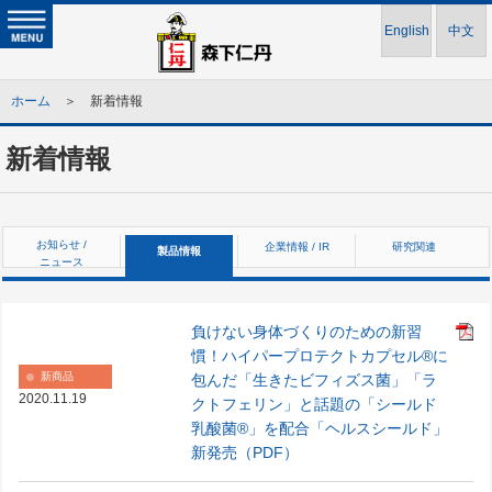
English
中文
ホーム
＞ 新着情報
新着情報
お知らせ /
企業情報 / IR
研究関連
製品情報
ニュース
負けない身体づくりのための新習
慣！ハイパープロテクトカプセル®に
新商品
包んだ「生きたビフィズス菌」「ラ
2020.11.19
クトフェリン」と話題の「シールド
乳酸菌®」を配合「ヘルスシールド」
新発売（PDF）