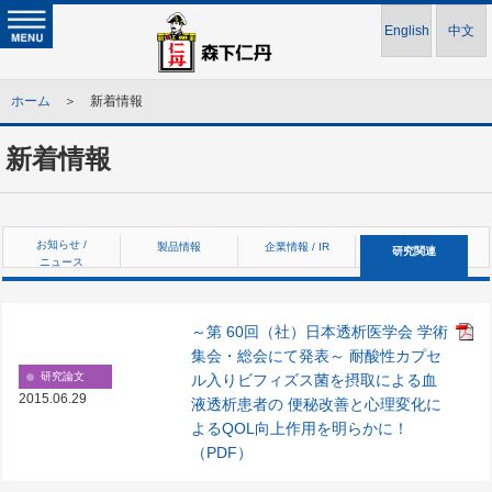
English
中文
ホーム
＞ 新着情報
新着情報
お知らせ /
製品情報
企業情報 / IR
研究関連
ニュース
～第 60回（社）日本透析医学会 学術
集会・総会にて発表～ 耐酸性カプセ
研究論文
ル入りビフィズス菌を摂取による血
2015.06.29
液透析患者の 便秘改善と心理変化に
よるQOL向上作用を明らかに！
（PDF）